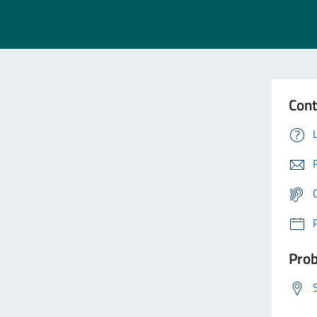
Cont
Prob