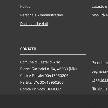
Politici
Catasto e
Personale Amministrativo
Mobilità e
Documenti e dati
CONTATTI
Comune di Castel d' Ario
Prenotaz
Piazza Garibaldi n. 54, 46033 (MN)
Segnalazi
Codice Fiscale: 00413950205
Leggi le 
Partita IVA: 00413950205
Richiesta
Codice Univoco: UFMCQ2
PEC:
comune.casteldario@pec.regione.lombardia.it