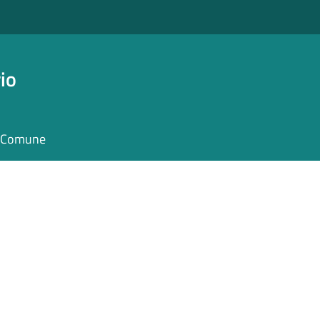
io
il Comune