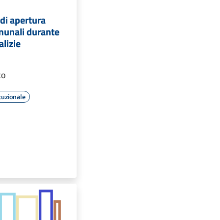
 di apertura
omunali durante
alizie
co
tuzionale