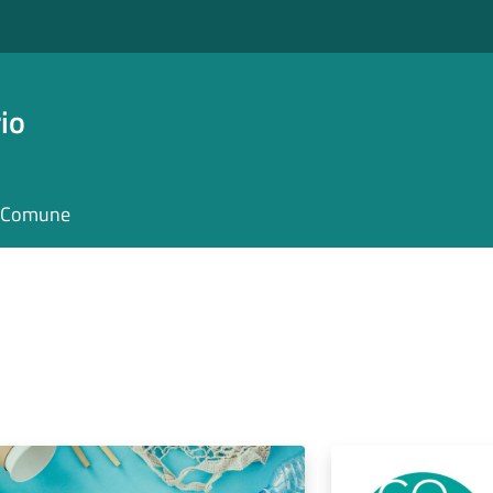
io
il Comune