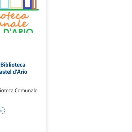
 Biblioteca
stel d'Ario
blioteca Comunale
le