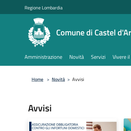
Salta al contenuto principale
Regione Lombardia
Comune di Castel d'Ar
Amministrazione
Novità
Servizi
Vivere 
Home
>
Novità
>
Avvisi
Avvisi