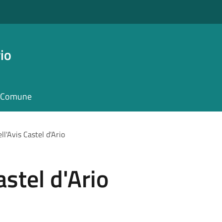
io
il Comune
ll'Avis Castel d'Ario
astel d'Ario