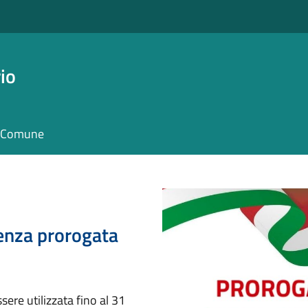
io
il Comune
denza prorogata
ere utilizzata fino al 31