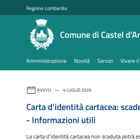
Salta al contenuto principale
Regione Lombardia
Comune di Castel d'Ar
Amministrazione
Novità
Servizi
Vivere 
AVVISI
4 LUGLIO 2026
Carta d’identità cartacea: sca
- Informazioni utili
La carta d'identità cartacea non scaduta potrà ess