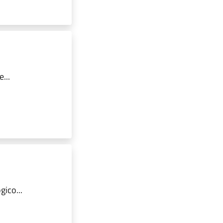
...
ico...