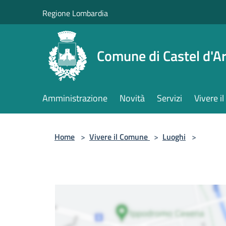
Salta al contenuto principale
Regione Lombardia
Comune di Castel d'Ar
Amministrazione
Novità
Servizi
Vivere 
Home
>
Vivere il Comune
>
Luoghi
>