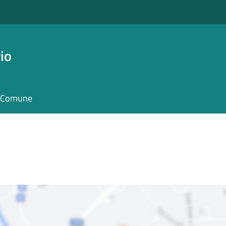
io
il Comune