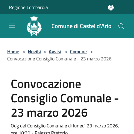
Salta al contenuto principale
Regione Lombardia
Comune di Castel d'Ario
Home
>
Novità
>
Avvisi
>
Comune
>
Convocazione Consiglio Comunale - 23 marzo 2026
Convocazione
Consiglio Comunale -
23 marzo 2026
Odg del Consiglio Comunale di lunedì 23 marzo 2026,
ore 18:30 - Palazzo Pretorio