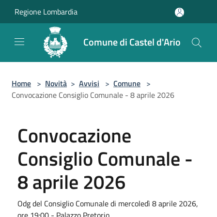
Salta al contenuto principale
Regione Lombardia
Comune di Castel d'Ario
Home
>
Novità
>
Avvisi
>
Comune
>
Convocazione Consiglio Comunale - 8 aprile 2026
Convocazione
Consiglio Comunale -
8 aprile 2026
Odg del Consiglio Comunale di mercoledì 8 aprile 2026,
ore 19:00 - Palazzo Pretorio