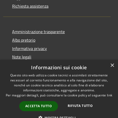
Richiesta assistenza
Amministrazione trasparente
Albo pretorio
Informativa privacy
Note legali
×
Dichiarazione di accessibilità
Informazioni sui cookie
Questo sito web utilizza cookie tecnici e assimilati strettamente
necessari al corretto funzionamento e alla navigazione del sito,
nonché un cookie tecnico analitico al solo fine di elaborare
informazioni statistiche, aggregate e anonime.
RSS
Copyright © 2026 • Comune di
Per maggiori dettagli, può consultare la cookie policy al seguente
link
Accessibilità
Castel d'Ario • Powered by
Privacy
Municipium
Accesso
•
RIFIUTA TUTTO
ACCETTA TUTTO
Cookie
redazione
Mappa del sito
MOSTRA DETTAGLI