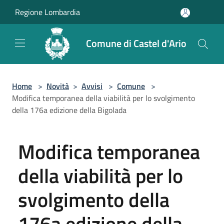
Salta al contenuto principale
Regione Lombardia
Comune di Castel d'Ario
Home
>
Novità
>
Avvisi
>
Comune
>
Modifica temporanea della viabilità per lo svolgimento
della 176a edizione della Bigolada
Modifica temporanea
della viabilità per lo
svolgimento della
176a edizione della