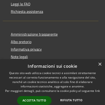
Leggi le FAQ
Richiesta assistenza
Amministrazione trasparente
Albo pretorio
Informativa privacy
Note legali
×
Dichiarazione di accessibilità
Informazioni sui cookie
Questo sito web utilizza cookie tecnici e assimilati strettamente
necessari al corretto funzionamento e alla navigazione del sito,
nonché un cookie tecnico analitico al solo fine di elaborare
informazioni statistiche, aggregate e anonime.
RSS
Copyright © 2026 • Comune di
Per maggiori dettagli, può consultare la cookie policy al seguente
link
Accessibilità
Castel d'Ario • Powered by
Privacy
Municipium
Accesso
•
RIFIUTA TUTTO
ACCETTA TUTTO
Cookie
redazione