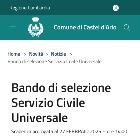
Salta al contenuto principale
Regione Lombardia
Comune di Castel d'Ario
Home
>
Novità
>
Notizie
>
Bando di selezione Servizio Civile Universale
Bando di selezione
Servizio Civile
Universale
Scadenza prorogata al 27 FEBBRAIO 2025 – ore 14:00