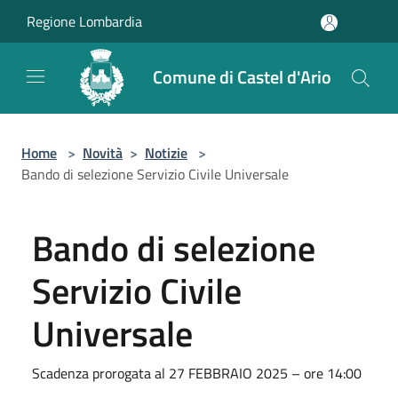
Salta al contenuto principale
Regione Lombardia
Comune di Castel d'Ario
Home
>
Novità
>
Notizie
>
Bando di selezione Servizio Civile Universale
Bando di selezione
Servizio Civile
Universale
Scadenza prorogata al 27 FEBBRAIO 2025 – ore 14:00