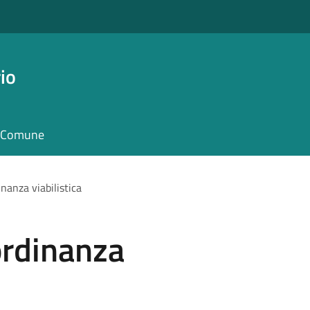
io
il Comune
nanza viabilistica
ordinanza