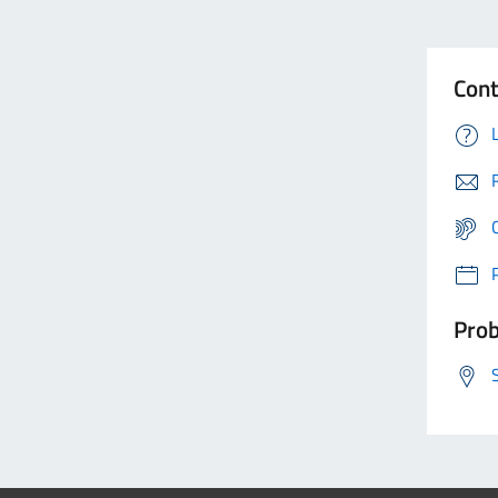
Cont
Prob