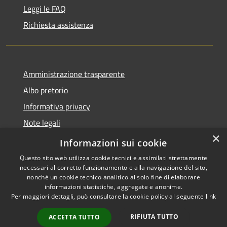
Leggi le FAQ
Richiesta assistenza
Amministrazione trasparente
Albo pretorio
Informativa privacy
Note legali
×
Dichiarazione di accessibilità
Informazioni sui cookie
Questo sito web utilizza cookie tecnici e assimilati strettamente
necessari al corretto funzionamento e alla navigazione del sito,
nonché un cookie tecnico analitico al solo fine di elaborare
informazioni statistiche, aggregate e anonime.
RSS
Copyright © 2026 • Comune di
Per maggiori dettagli, può consultare la cookie policy al seguente
link
Accessibilità
Castel d'Ario • Powered by
Privacy
Municipium
Accesso
•
RIFIUTA TUTTO
ACCETTA TUTTO
Cookie
redazione