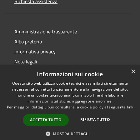
Richiesta assistenza
Amministrazione trasparente
Albo pretorio
Informativa privacy
Note legali
×
Dichiarazione di accessibilità
Informazioni sui cookie
Questo sito web utilizza cookie tecnici e assimilati strettamente
necessari al corretto funzionamento e alla navigazione del sito,
nonché un cookie tecnico analitico al solo fine di elaborare
informazioni statistiche, aggregate e anonime.
RSS
Copyright © 2026 • Comune di
Per maggiori dettagli, può consultare la cookie policy al seguente
link
Accessibilità
Castel d'Ario • Powered by
Privacy
Municipium
Accesso
•
RIFIUTA TUTTO
ACCETTA TUTTO
Cookie
redazione
Mappa del sito
MOSTRA DETTAGLI