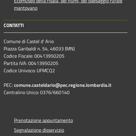
Ecomuseo della risaia, dei fiumi, del paesaggio rurale
mantovano
CONTATTI
Comune di Castel d' Ario
Piazza Garibaldi n. 54, 46033 (MN)
Codice Fiscale: 00413950205
Partita IVA: 00413950205
Codice Univoco: UFMCQ2
PEC:
comune.casteldario@pec.regione.lombardia.it
Centralino Unico: 0376/660140
Prenotazione appuntamento
Segnalazione disservizio