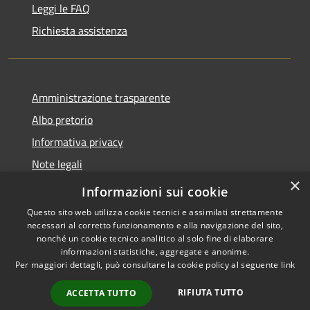
Leggi le FAQ
Richiesta assistenza
Amministrazione trasparente
Albo pretorio
Informativa privacy
Note legali
×
Dichiarazione di accessibilità
Informazioni sui cookie
Questo sito web utilizza cookie tecnici e assimilati strettamente
necessari al corretto funzionamento e alla navigazione del sito,
nonché un cookie tecnico analitico al solo fine di elaborare
informazioni statistiche, aggregate e anonime.
RSS
Copyright © 2026 • Comune di
Per maggiori dettagli, può consultare la cookie policy al seguente
link
Accessibilità
Castel d'Ario • Powered by
Privacy
Municipium
Accesso
•
RIFIUTA TUTTO
ACCETTA TUTTO
Cookie
redazione