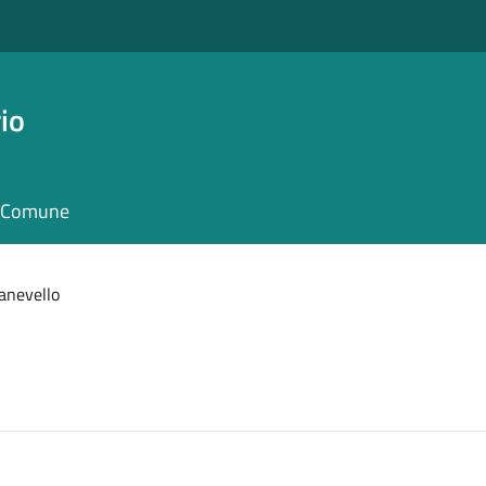
io
il Comune
anevello