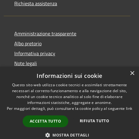
Richiesta assistenza
Amministrazione trasparente
Albo pretorio
Informativa privacy
Note legali
×
Dichiarazione di accessibilità
Informazioni sui cookie
Questo sito web utilizza cookie tecnici e assimilati strettamente
necessari al corretto funzionamento e alla navigazione del sito,
nonché un cookie tecnico analitico al solo fine di elaborare
informazioni statistiche, aggregate e anonime.
RSS
Copyright © 2026 • Comune di
Per maggiori dettagli, può consultare la cookie policy al seguente
link
Accessibilità
Castel d'Ario • Powered by
Privacy
Municipium
Accesso
•
RIFIUTA TUTTO
ACCETTA TUTTO
Cookie
redazione
Mappa del sito
MOSTRA DETTAGLI