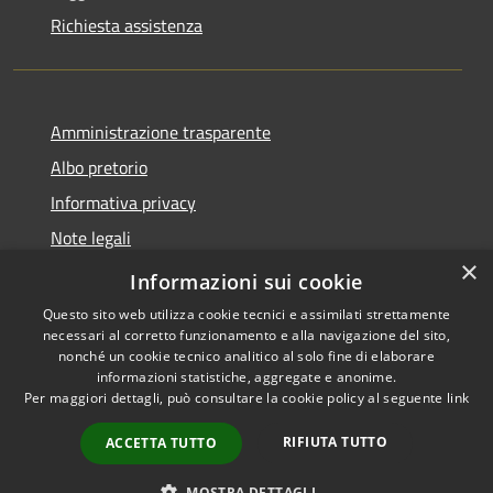
Richiesta assistenza
Amministrazione trasparente
Albo pretorio
Informativa privacy
Note legali
×
Dichiarazione di accessibilità
Informazioni sui cookie
Questo sito web utilizza cookie tecnici e assimilati strettamente
necessari al corretto funzionamento e alla navigazione del sito,
nonché un cookie tecnico analitico al solo fine di elaborare
informazioni statistiche, aggregate e anonime.
RSS
Copyright © 2026 • Comune di
Per maggiori dettagli, può consultare la cookie policy al seguente
link
Accessibilità
Castel d'Ario • Powered by
Privacy
Municipium
Accesso
•
RIFIUTA TUTTO
ACCETTA TUTTO
Cookie
redazione
Mappa del sito
MOSTRA DETTAGLI