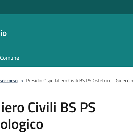
io
il Comune
 soccorso
>
Presidio Ospedaliero Civili BS PS Ostetrico - Ginecol
iero Civili BS PS
cologico