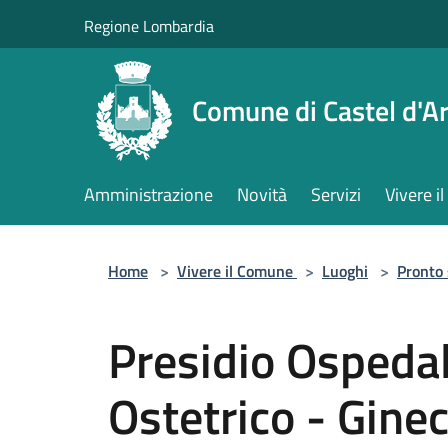
Salta al contenuto principale
Regione Lombardia
Comune di Castel d'Ar
Amministrazione
Novità
Servizi
Vivere 
Home
>
Vivere il Comune
>
Luoghi
>
Pronto
Presidio Ospedal
Ostetrico - Gine