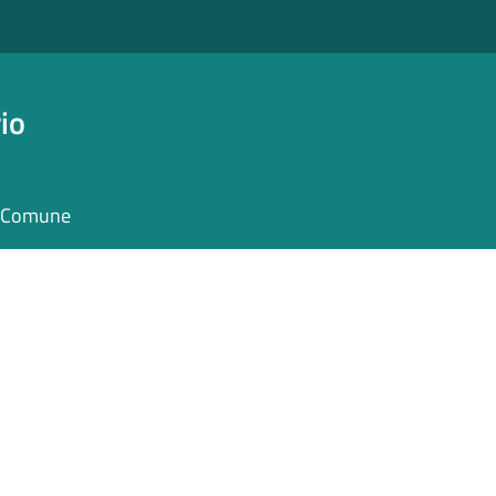
io
il Comune