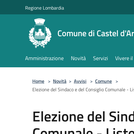
Salta al contenuto principale
Regione Lombardia
Comune di Castel d'Ar
Amministrazione
Novità
Servizi
Vivere 
Home
>
Novità
>
Avvisi
>
Comune
>
Elezione del Sindaco e del Consiglio Comunale - Lis
Elezione del Sin
Comunale - Liste