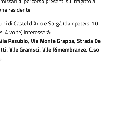
ssari di percorso presenti sul tragitto al
ione residente.
i di Castel d’Ario e Sorgà (da ripetersi 10
si 4 volte) interesserà:
i, Via Pasubio, Via Monte Grappa, Strada De
otti, V.le Gramsci, V.le Rimembranze, C.so
a
.