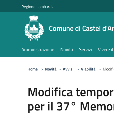
Salta al contenuto principale
Regione Lombardia
Comune di Castel d'Ar
Amministrazione
Novità
Servizi
Vivere 
Home
>
Novità
>
Avvisi
>
Viabilità
>
Modifi
Modifica tempora
per il 37° Memo