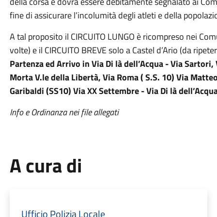
della corsa e dovrà essere debitamente segnalato ai Commi
fine di assicurare l’incolumità degli atleti e della popolaz
A tal proposito il CIRCUITO LUNGO è ricompreso nei Comun
volte) e il CIRCUITO BREVE solo a Castel d’Ario (da ripeter
Partenza ed Arrivo in Via Di là dell’Acqua - Via Sartor
Morta V.le della Libertà, Via Roma ( S.S. 10) Via Matte
Garibaldi (SS10) Via XX Settembre - Via Di là dell’Acqu
Info e Ordinanza nei file allegati
A cura di
Ufficio Polizia Locale