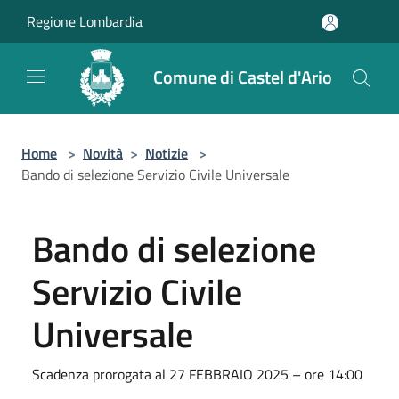
Salta al contenuto principale
Regione Lombardia
Comune di Castel d'Ario
Home
>
Novità
>
Notizie
>
Bando di selezione Servizio Civile Universale
Bando di selezione
Servizio Civile
Universale
Scadenza prorogata al 27 FEBBRAIO 2025 – ore 14:00