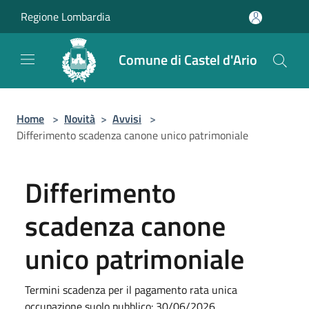
Salta al contenuto principale
Regione Lombardia
Comune di Castel d'Ario
Home
>
Novità
>
Avvisi
>
Differimento scadenza canone unico patrimoniale
Differimento
scadenza canone
unico patrimoniale
Termini scadenza per il pagamento rata unica
occupazione suolo pubblico: 30/06/2026