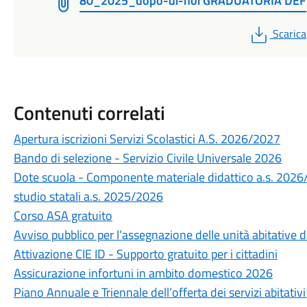
80_2025_dopo-di-noi GRADUATORIA DEF
PDF
Scarica
Contenuti correlati
Apertura iscrizioni Servizi Scolastici A.S. 2026/2027
Bando di selezione - Servizio Civile Universale 2026
Dote scuola - Componente materiale didattico a.s. 2026
studio statali a.s. 2025/2026
Corso ASA gratuito
Avviso pubblico per l’assegnazione delle unità abitative des
Attivazione CIE ID - Supporto gratuito per i cittadini
Assicurazione infortuni in ambito domestico 2026
Piano Annuale e Triennale dell’offerta dei servizi abitati