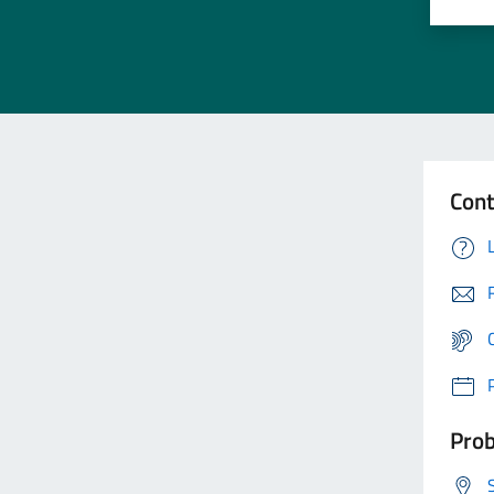
Cont
Prob