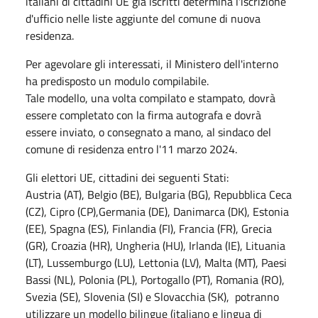
italiani di cittadini UE già iscritti determina l'iscrizione
d'ufficio nelle liste aggiunte del comune di nuova
residenza.
Per agevolare gli interessati, il Ministero dell'interno
ha predisposto un modulo compilabile.
Tale modello, una volta compilato e stampato, dovrà
essere completato con la firma autografa e dovrà
essere inviato, o consegnato a mano, al sindaco del
comune di residenza entro l'11 marzo 2024.
Gli elettori UE, cittadini dei seguenti Stati:
Austria (AT), Belgio (BE), Bulgaria (BG), Repubblica Ceca
(CZ), Cipro (CP),Germania (DE), Danimarca (DK), Estonia
(EE), Spagna (ES), Finlandia (FI), Francia (FR), Grecia
(GR), Croazia (HR), Ungheria (HU), Irlanda (IE), Lituania
(LT), Lussemburgo (LU), Lettonia (LV), Malta (MT), Paesi
Bassi (NL), Polonia (PL), Portogallo (PT), Romania (RO),
Svezia (SE), Slovenia (SI) e Slovacchia (SK), potranno
utilizzare un modello bilingue (italiano e lingua di