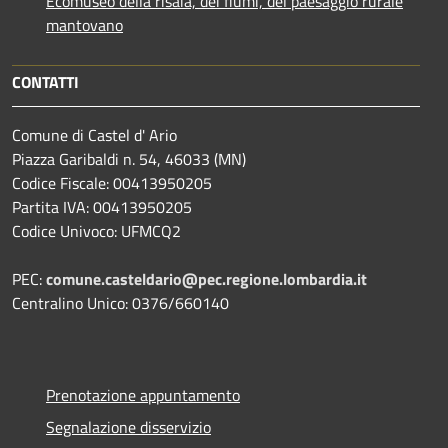
Ecomuseo della risaia, dei fiumi, del paesaggio rurale
mantovano
CONTATTI
Comune di Castel d' Ario
Piazza Garibaldi n. 54, 46033 (MN)
Codice Fiscale: 00413950205
Partita IVA: 00413950205
Codice Univoco: UFMCQ2
PEC:
comune.casteldario@pec.regione.lombardia.it
Centralino Unico: 0376/660140
Prenotazione appuntamento
Segnalazione disservizio