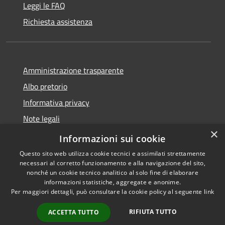
Leggi le FAQ
Richiesta assistenza
Amministrazione trasparente
Albo pretorio
Informativa privacy
Note legali
×
Dichiarazione di accessibilità
Informazioni sui cookie
Questo sito web utilizza cookie tecnici e assimilati strettamente
necessari al corretto funzionamento e alla navigazione del sito,
nonché un cookie tecnico analitico al solo fine di elaborare
informazioni statistiche, aggregate e anonime.
RSS
Copyright © 2026 • Comune di
Per maggiori dettagli, può consultare la cookie policy al seguente
link
Accessibilità
Castel d'Ario • Powered by
Privacy
Municipium
Accesso
•
RIFIUTA TUTTO
ACCETTA TUTTO
Cookie
redazione