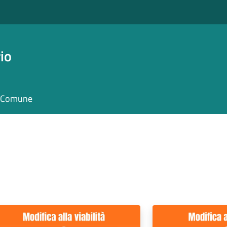
io
il Comune