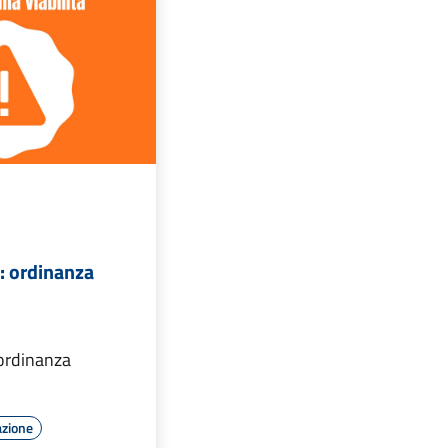
: ordinanza
ordinanza
azione