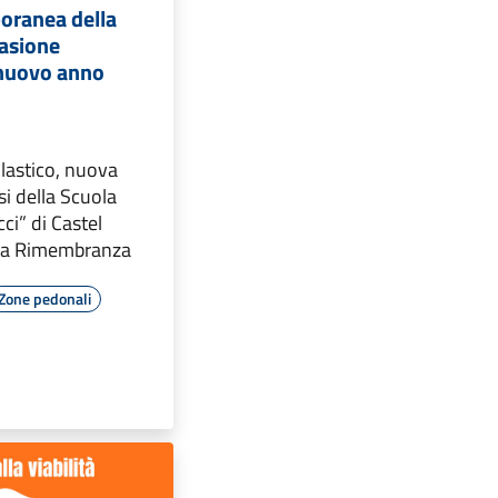
oranea della
casione
l nuovo anno
astico, nuova
ssi della Scuola
ci” di Castel
ella Rimembranza
Zone pedonali