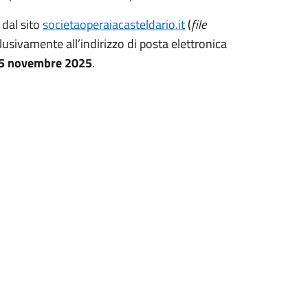
 dal sito
societaoperaiacasteldario.it
(
file
lusivamente all’indirizzo di posta elettronica
 15 novembre 2025
.