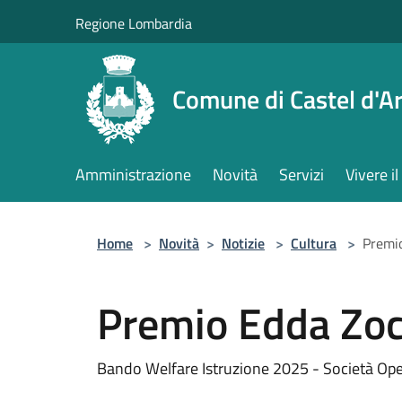
Salta al contenuto principale
Regione Lombardia
Comune di Castel d'Ar
Amministrazione
Novità
Servizi
Vivere 
Home
>
Novità
>
Notizie
>
Cultura
>
Premio
Premio Edda Zocc
Bando Welfare Istruzione 2025 - Società Ope