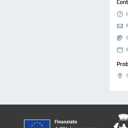
Cont
Prob