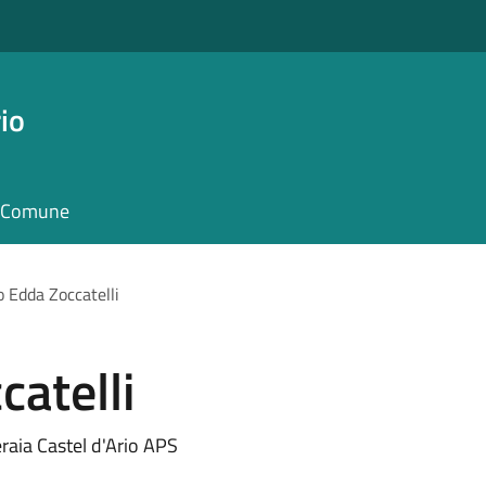
io
il Comune
 Edda Zoccatelli
atelli
raia Castel d'Ario APS