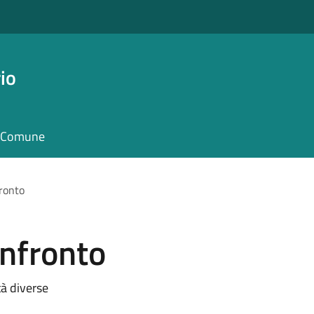
io
il Comune
ronto
onfronto
tà diverse