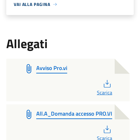
VAI ALLA PAGINA
Allegati
Avviso Pro.vi
PDF
Scarica
All.A_Domanda accesso PRO.VI
PDF
Scarica