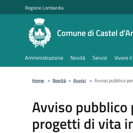
Salta al contenuto principale
Regione Lombardia
Comune di Castel d'Ar
Amministrazione
Novità
Servizi
Vivere 
Home
>
Novità
>
Avvisi
>
Avviso pubblico per 
Avviso pubblico p
progetti di vita 