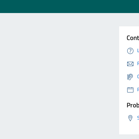
Cont
Prob