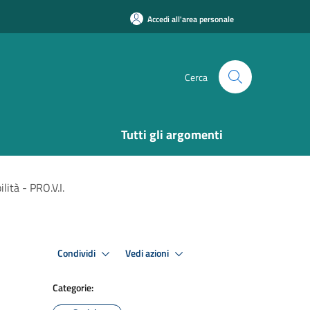
Accedi all'area personale
Cerca
Tutti gli argomenti
lità - PRO.V.I.
Condividi
Vedi azioni
Categorie: