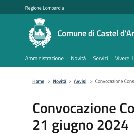
Salta al contenuto principale
Regione Lombardia
Comune di Castel d'Ar
Amministrazione
Novità
Servizi
Vivere 
Home
>
Novità
>
Avvisi
>
Convocazione Cons
Convocazione Co
21 giugno 2024