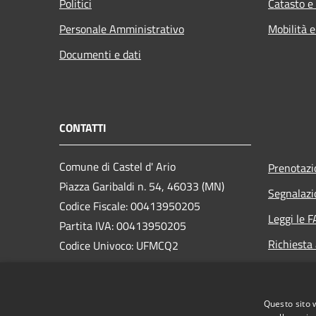
Politici
Catasto e
Personale Amministrativo
Mobilità e
Documenti e dati
CONTATTI
Comune di Castel d' Ario
Prenotaz
Piazza Garibaldi n. 54, 46033 (MN)
Segnalazi
Codice Fiscale: 00413950205
Leggi le 
Partita IVA: 00413950205
Richiesta
Codice Univoco: UFMCQ2
PEC:
comune.casteldario@pec.regione.lombardia.it
Questo sito 
Centralino Unico: 0376/660140