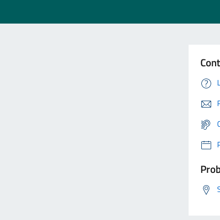
Cont
Prob