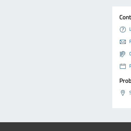
Cont
Prob