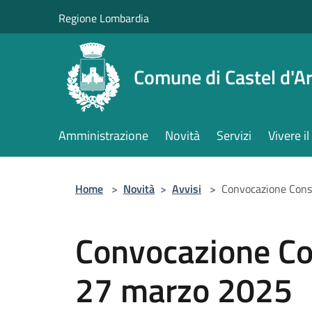
Salta al contenuto principale
Regione Lombardia
Comune di Castel d'Ar
Amministrazione
Novità
Servizi
Vivere 
Home
>
Novità
>
Avvisi
>
Convocazione Cons
Convocazione Co
27 marzo 2025