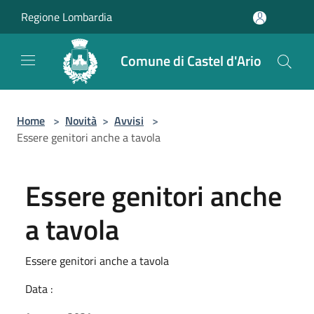
Salta al contenuto principale
Regione Lombardia
Comune di Castel d'Ario
Home
>
Novità
>
Avvisi
>
Essere genitori anche a tavola
Essere genitori anche
a tavola
Essere genitori anche a tavola
Data :