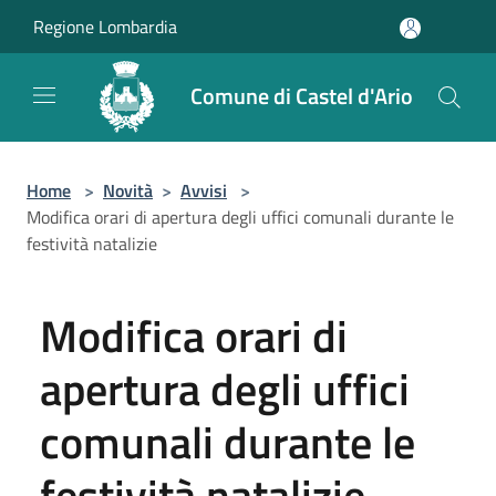
Salta al contenuto principale
Regione Lombardia
Comune di Castel d'Ario
Home
>
Novità
>
Avvisi
>
Modifica orari di apertura degli uffici comunali durante le
festività natalizie
Modifica orari di
apertura degli uffici
comunali durante le
festività natalizie