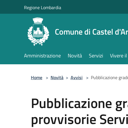
Salta al contenuto principale
Regione Lombardia
Comune di Castel d'Ar
Amministrazione
Novità
Servizi
Vivere 
Home
>
Novità
>
Avvisi
>
Pubblicazione gradu
Pubblicazione g
provvisorie Servi