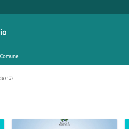
io
il Comune
ie (13)