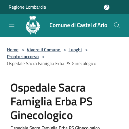
Salta al contenuto principale
Regione Lombardia
Comune di Castel d'Ario
Home
>
Vivere il Comune
>
Luoghi
>
Pronto soccorso
>
Ospedale Sacra Famiglia Erba PS Ginecologico
Ospedale Sacra
Famiglia Erba PS
Ginecologico
Ospedale Sacra Famiglia Erba PS Ginecologico