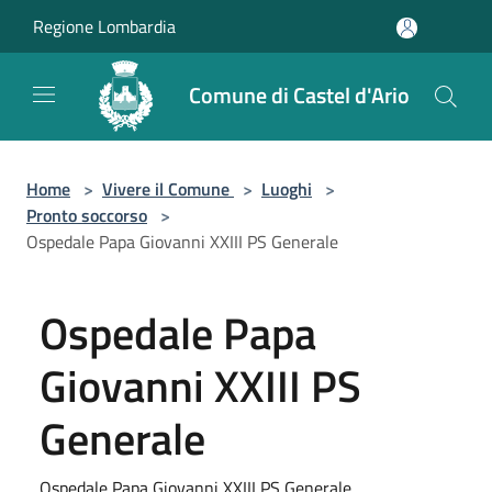
Salta al contenuto principale
Regione Lombardia
Comune di Castel d'Ario
Home
>
Vivere il Comune
>
Luoghi
>
Pronto soccorso
>
Ospedale Papa Giovanni XXIII PS Generale
Ospedale Papa
Giovanni XXIII PS
Generale
Ospedale Papa Giovanni XXIII PS Generale