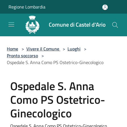
Salta al contenuto principale
Regione Lombardia
Comune di Castel d'Ario
Home
>
Vivere il Comune
>
Luoghi
>
Pronto soccorso
>
Ospedale S. Anna Como PS Ostetrico-Ginecologico
Ospedale S. Anna
Como PS Ostetrico-
Ginecologico
Ospedale S. Anna Como PS Ostetrico-Ginecologico