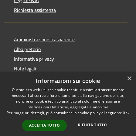
Leggi le FAQ
Richiesta assistenza
Amministrazione trasparente
Albo pretorio
Informativa privacy
Note legali
×
Dichiarazione di accessibilità
Informazioni sui cookie
Questo sito web utilizza cookie tecnici e assimilati strettamente
necessari al corretto funzionamento e alla navigazione del sito,
nonché un cookie tecnico analitico al solo fine di elaborare
informazioni statistiche, aggregate e anonime.
RSS
Copyright © 2026 • Comune di
Per maggiori dettagli, può consultare la cookie policy al seguente
link
Accessibilità
Castel d'Ario • Powered by
Privacy
Municipium
Accesso
•
RIFIUTA TUTTO
ACCETTA TUTTO
Cookie
redazione