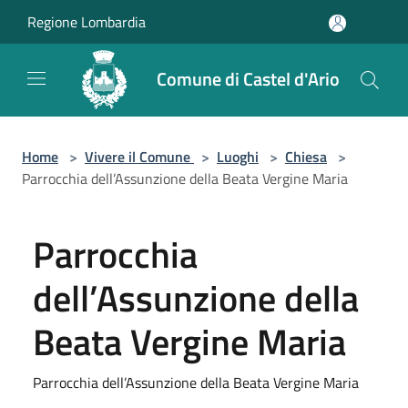
Salta al contenuto principale
Regione Lombardia
Comune di Castel d'Ario
Home
>
Vivere il Comune
>
Luoghi
>
Chiesa
>
Parrocchia dell’Assunzione della Beata Vergine Maria
Parrocchia
dell’Assunzione della
Beata Vergine Maria
Parrocchia dell’Assunzione della Beata Vergine Maria