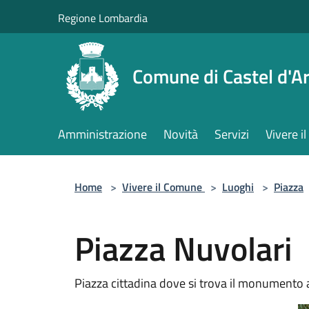
Salta al contenuto principale
Regione Lombardia
Comune di Castel d'Ar
Amministrazione
Novità
Servizi
Vivere 
Home
>
Vivere il Comune
>
Luoghi
>
Piazza
Piazza Nuvolari
Piazza cittadina dove si trova il monumento 