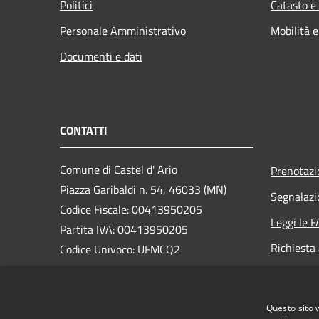
Politici
Catasto e
Personale Amministrativo
Mobilità e
Documenti e dati
CONTATTI
Comune di Castel d' Ario
Prenotaz
Piazza Garibaldi n. 54, 46033 (MN)
Segnalazi
Codice Fiscale: 00413950205
Leggi le 
Partita IVA: 00413950205
Richiesta
Codice Univoco: UFMCQ2
PEC:
comune.casteldario@pec.regione.lombardia.it
Questo sito 