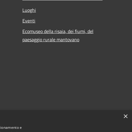
Luoghi
Eventi
Ecomuseo della risaia, dei fiumi, del
paesaggio rurale mantovano
×
nzionamento e