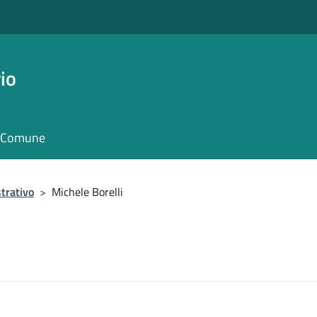
io
il Comune
trativo
>
Michele Borelli