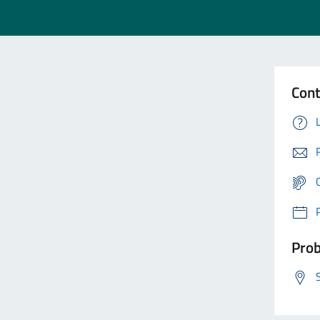
Cont
Prob