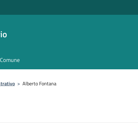
io
il Comune
trativo
>
Alberto Fontana