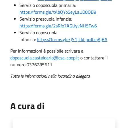
Servizio doposcuola primaria:
https://forms.gle/tAbQYo5eyLaUD8QB9
Servizio prescuola infanzia:
https://forms.gle/2sRfx7AGUyvNH5Fw6
Servizio doposcuola
infanzia:
https://forms.gle/JS1JLkLpxdfzqAjBA
Per informazioni è possibile scrivere a
doposcuola.casteldario@csa-coop.it
o contattare il
numero 0376285611
Tutte le informazioni nella locandina allegata
A cura di