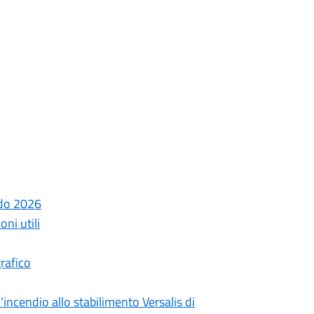
ndo 2026
ni utili
rafico
incendio allo stabilimento Versalis di