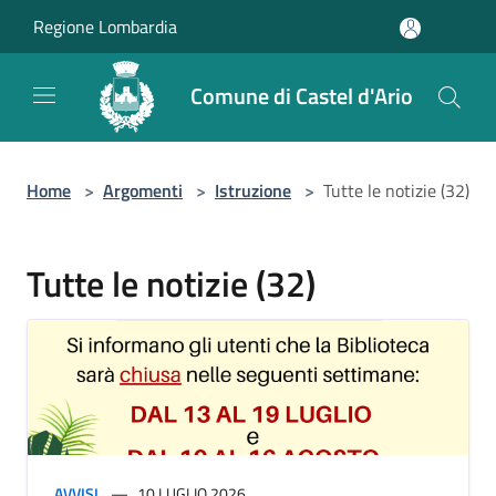
Salta al contenuto principale
Regione Lombardia
Comune di Castel d'Ario
Home
>
Argomenti
>
Istruzione
>
Tutte le notizie (32)
Tutte le notizie (32)
AVVISI
10 LUGLIO 2026