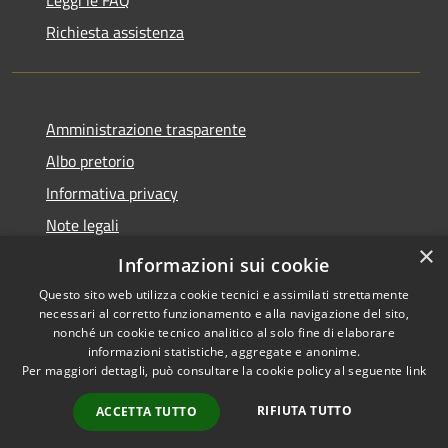
Richiesta assistenza
Amministrazione trasparente
Albo pretorio
Informativa privacy
Note legali
×
Dichiarazione di accessibilità
Informazioni sui cookie
Questo sito web utilizza cookie tecnici e assimilati strettamente
necessari al corretto funzionamento e alla navigazione del sito,
nonché un cookie tecnico analitico al solo fine di elaborare
informazioni statistiche, aggregate e anonime.
RSS
Copyright © 2026 • Comune di
Per maggiori dettagli, può consultare la cookie policy al seguente
link
Accessibilità
Castel d'Ario • Powered by
Privacy
Municipium
Accesso
•
RIFIUTA TUTTO
ACCETTA TUTTO
Cookie
redazione