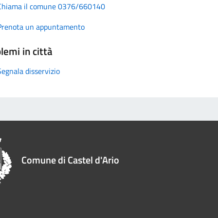
Chiama il comune 0376/660140
Prenota un appuntamento
lemi in città
Segnala disservizio
Comune di Castel d'Ario