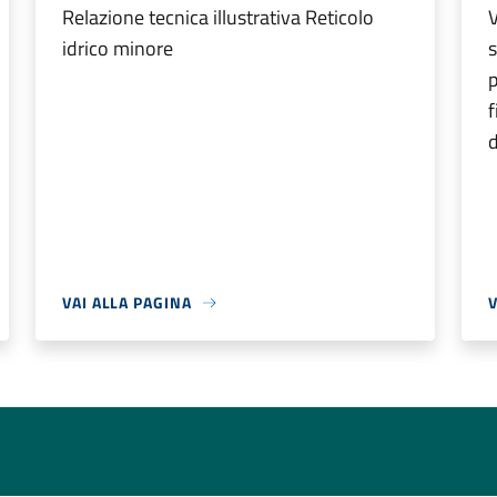
Relazione tecnica illustrativa Reticolo
V
idrico minore
s
p
f
d
VAI ALLA PAGINA
V