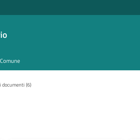
io
il Comune
 i documenti (6)