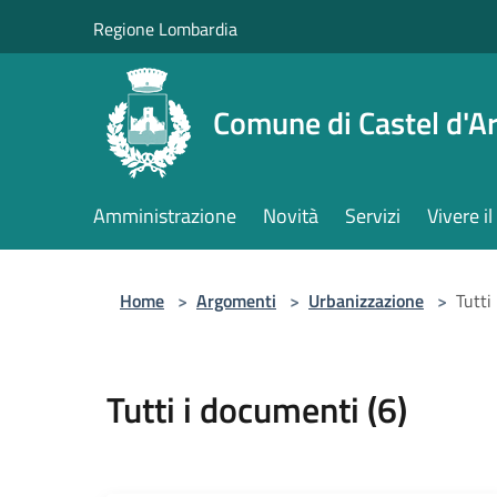
Salta al contenuto principale
Regione Lombardia
Comune di Castel d'Ar
Amministrazione
Novità
Servizi
Vivere 
Home
>
Argomenti
>
Urbanizzazione
>
Tutti
Tutti i documenti (6)