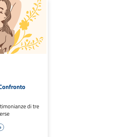
 Confronto
stimonianze di tre
verse
e