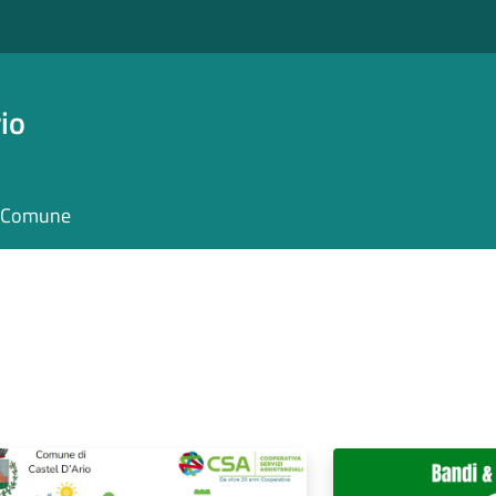
io
il Comune