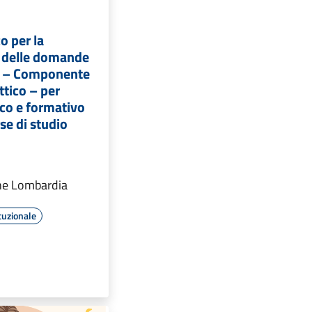
o per la
 delle domande
a – Componente
ttico – per
ico e formativo
se di studio
ne Lombardia
tuzionale