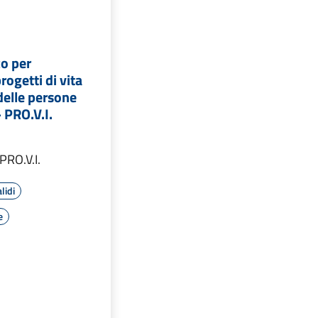
co per
progetti di vita
delle persone
- PRO.V.I.
PRO.V.I.
lidi
e