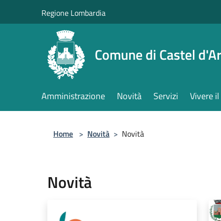
Salta al contenuto principale
Regione Lombardia
Comune di Castel d'Ar
Amministrazione
Novità
Servizi
Vivere 
Home
>
Novità
>
Novità
Novità